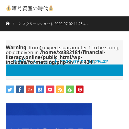
暗号資産の時代
ホーム
スクリーンショット 2020-07-02 11.25.4…
Warning
: ltrim() expects parameter 1 to be string,
object given in
/home/xs882181/financial-
literacy.online/public_html/wp-
includes/formatting.php
スクリーンショット 2020-07-02 11.25.42
on line
4341
2020.07.2