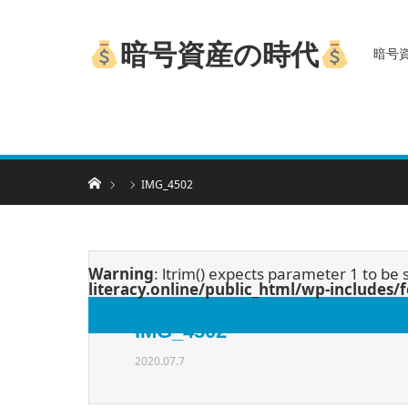
暗号資産の時代
暗号
ホーム
IMG_4502
Warning
: ltrim() expects parameter 1 to be 
literacy.online/public_html/wp-includes
IMG_4502
2020.07.7