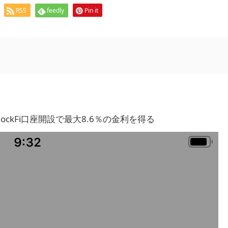
RSS
feedly
Pin it
BlockFi口座開設で最大8.6％の金利を得る