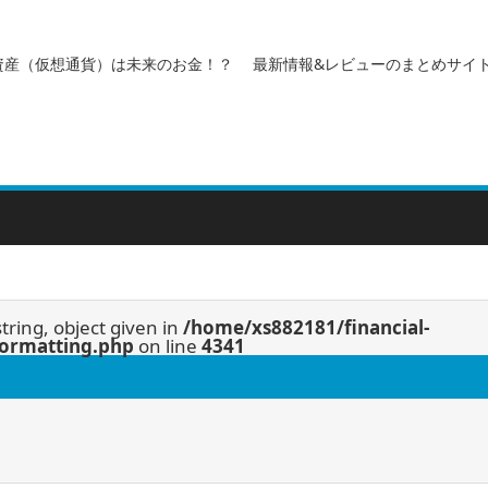
資産（仮想通貨）は未来のお金！？ 最新情報&レビューのまとめサイ
string, object given in
/home/xs882181/financial-
/formatting.php
on line
4341