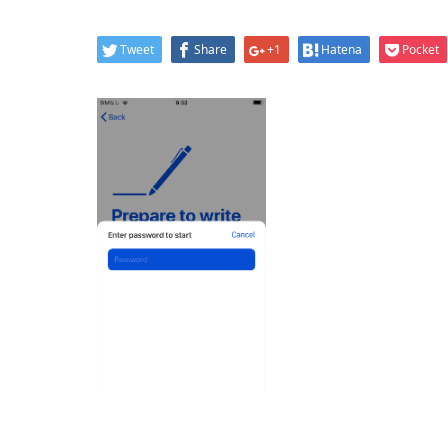
Tweet
Share
+1
Hatena
Pocket