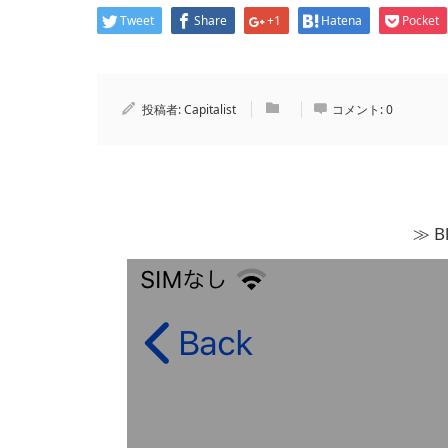
Tweet
Share
+1
Hatena
Pocket
投稿者:
Capitalist
コメント:
0
≫ 