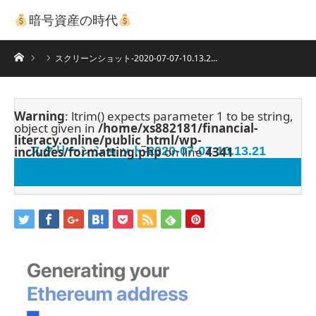
暗号資産の時代
ホーム
スクリーンショット-2020-07-07-10.13.2…
Warning
: ltrim() expects parameter 1 to be string,
object given in
/home/xs882181/financial-
literacy.online/public_html/wp-
includes/formatting.php
スクリーンショット-2020-07-07-10.13.21
on line
4341
2020.07.7