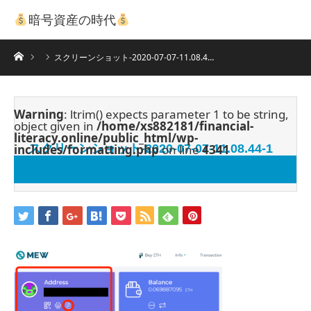
暗号資産の時代
ホーム
スクリーンショット-2020-07-07-11.08.4…
Warning
: ltrim() expects parameter 1 to be string,
object given in
/home/xs882181/financial-
literacy.online/public_html/wp-
includes/formatting.php
スクリーンショット-2020-07-07-11.08.44-1
on line
4341
2020.07.7