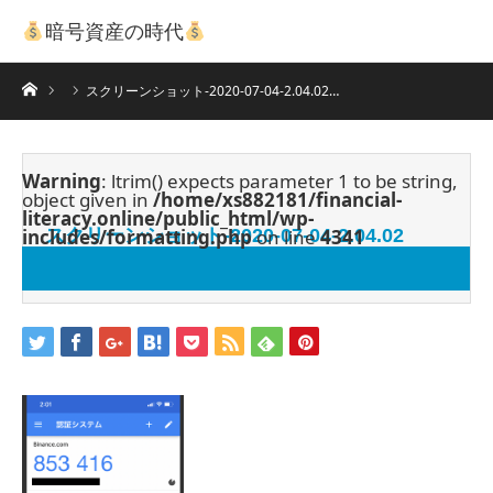
暗号資産の時代
ホーム
スクリーンショット-2020-07-04-2.04.02…
Warning
: ltrim() expects parameter 1 to be string,
object given in
/home/xs882181/financial-
literacy.online/public_html/wp-
includes/formatting.php
スクリーンショット-2020-07-04-2.04.02
on line
4341
2020.07.4