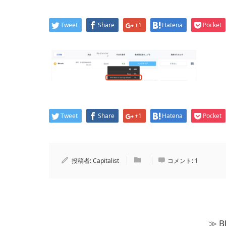
Tweet
Share
+1
Hatena
Pocket
Tweet
Share
+1
Hatena
Pocket
投稿者:
Capitalist
コメント:
1
≫ 