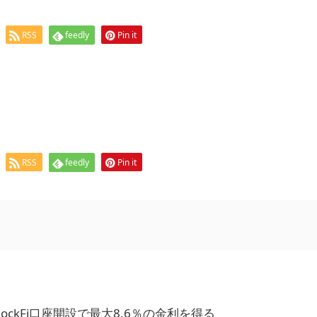
RSS
feedly
Pin it
RSS
feedly
Pin it
BlockFi口座開設で最大8.6％の金利を得る