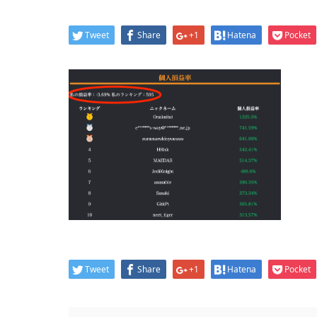
Tweet
Share
+1
Hatena
Pocket
Tweet
Share
+1
Hatena
Pocket