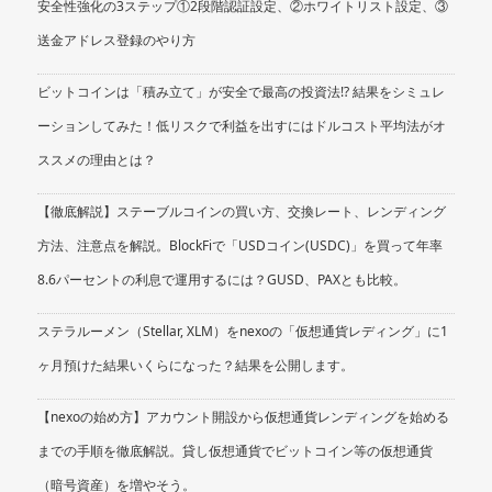
安全性強化の3ステップ①2段階認証設定、②ホワイトリスト設定、③
送金アドレス登録のやり方
ビットコインは「積み立て」が安全で最高の投資法!? 結果をシミュレ
ーションしてみた！低リスクで利益を出すにはドルコスト平均法がオ
ススメの理由とは？
【徹底解説】ステーブルコインの買い方、交換レート、レンディング
方法、注意点を解説。BlockFiで「USDコイン(USDC)」を買って年率
8.6パーセントの利息で運用するには？GUSD、PAXとも比較。
ステラルーメン（Stellar, XLM）をnexoの「仮想通貨レディング」に1
ヶ月預けた結果いくらになった？結果を公開します。
【nexoの始め方】アカウント開設から仮想通貨レンディングを始める
までの手順を徹底解説。貸し仮想通貨でビットコイン等の仮想通貨
（暗号資産）を増やそう。