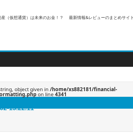
資産（仮想通貨）は未来のお金！？ 最新情報&レビューのまとめサイ
string, object given in
/home/xs882181/financial-
/formatting.php
on line
4341
15.22.11