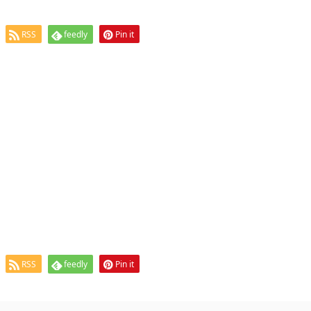
RSS
feedly
Pin it
RSS
feedly
Pin it