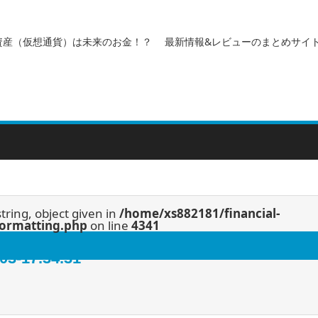
資産（仮想通貨）は未来のお金！？ 最新情報&レビューのまとめサイ
string, object given in
/home/xs882181/financial-
/formatting.php
on line
4341
17.34.31