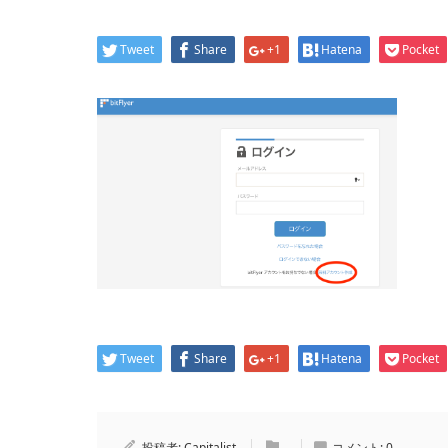
Tweet
Share
+1
Hatena
Pocket
Tweet
Share
+1
Hatena
Pocket
投稿者:
Capitalist
コメント:
0