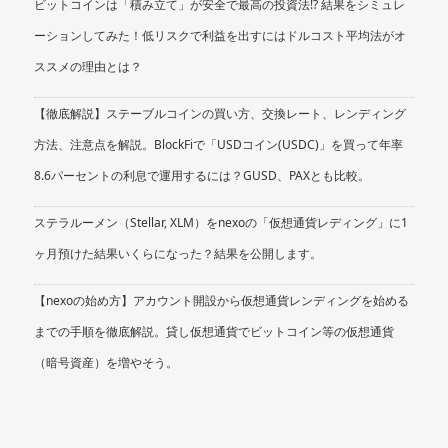
ビットコインは「積み立て」が安全で最高の投資法!? 結果をシミュレ
ーションしてみた！低リスクで利益を出すにはドルコスト平均法がオ
ススメの理由とは？
【徹底解説】ステーブルコインの買い方、交換レート、レンディング
方法、注意点を解説。BlockFiで「USDコイン(USDC)」を買って年率
8.6パーセントの利息で運用するには？GUSD、PAXとも比較。
ステラルーメン（Stellar, XLM）をnexoの「仮想通貨レディング」に1
ヶ月預けた結果いくらになった？結果を公開します。
【nexoの始め方】アカウント開設から仮想通貨レンディングを始める
までの手順を徹底解説。貸し仮想通貨でビットコイン等の仮想通貨
（暗号資産）を増やそう。