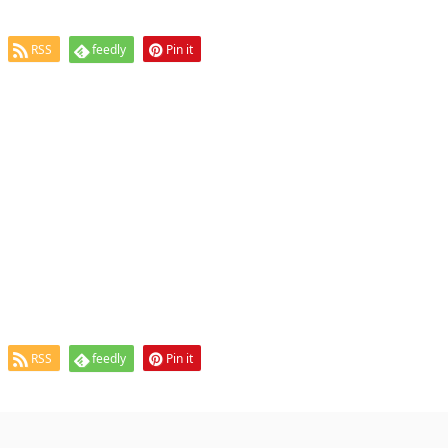
RSS
feedly
Pin it
RSS
feedly
Pin it