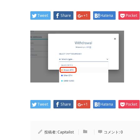
Tweet
Share
+1
Hatena
Pocket
Tweet
Share
+1
Hatena
Pocket
投稿者:
Capitalist
コメント:
0