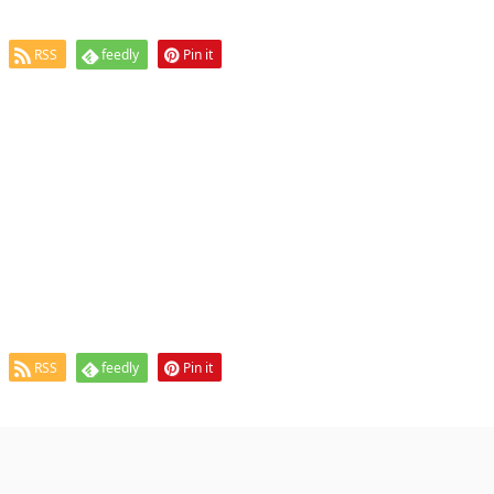
RSS
feedly
Pin it
RSS
feedly
Pin it