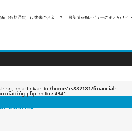
資産（仮想通貨）は未来のお金！？ 最新情報&レビューのまとめサイ
string, object given in
/home/xs882181/financial-
/formatting.php
on line
4341
21.47.46