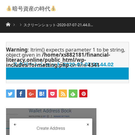
暗号資産の時代
ホーム
スクリーンショット-2020-07-07-21.44.0…
Warning
: ltrim() expects parameter 1 to be string,
object given in
/home/xs882181/financial-
literacy.online/public_html/wp-
includes/formatting.php
スクリーンショット-2020-07-07-21.44.02
on line
4341
2020.07.7