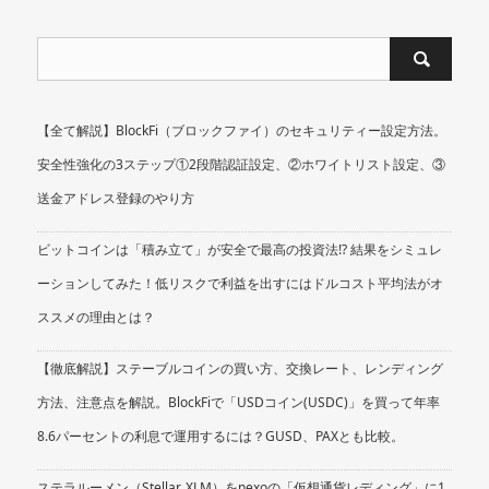
【全て解説】BlockFi（ブロックファイ）のセキュリティー設定方法。
安全性強化の3ステップ①2段階認証設定、②ホワイトリスト設定、③
送金アドレス登録のやり方
ビットコインは「積み立て」が安全で最高の投資法!? 結果をシミュレ
ーションしてみた！低リスクで利益を出すにはドルコスト平均法がオ
ススメの理由とは？
【徹底解説】ステーブルコインの買い方、交換レート、レンディング
方法、注意点を解説。BlockFiで「USDコイン(USDC)」を買って年率
8.6パーセントの利息で運用するには？GUSD、PAXとも比較。
ステラルーメン（Stellar, XLM）をnexoの「仮想通貨レディング」に1