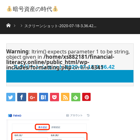
暗号資産の時代
ホーム
スクリーンショット-2020-07-18-3.36.42…
Warning
: ltrim() expects parameter 1 to be string,
object given in
/home/xs882181/financial-
literacy.online/public_html/wp-
includes/formatting.php
スクリーンショット-2020-07-18-3.36.42
on line
4341
2020.07.18