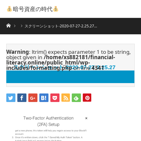
暗号資産の時代
ホーム
スクリーンショット-2020-07-27-2.25.27…
Warning
: ltrim() expects parameter 1 to be string,
object given in
/home/xs882181/financial-
literacy.online/public_html/wp-
includes/formatting.php
スクリーンショット-2020-07-27-2.25.27
on line
4341
2020.07.27