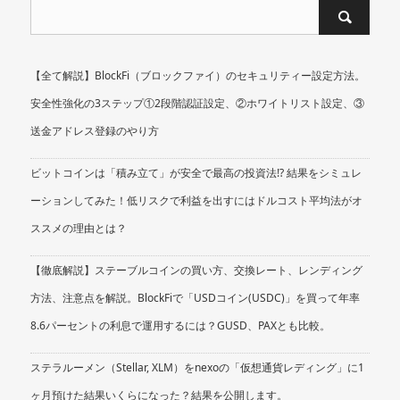
【全て解説】BlockFi（ブロックファイ）のセキュリティー設定方法。
安全性強化の3ステップ①2段階認証設定、②ホワイトリスト設定、③
送金アドレス登録のやり方
ビットコインは「積み立て」が安全で最高の投資法!? 結果をシミュレ
ーションしてみた！低リスクで利益を出すにはドルコスト平均法がオ
ススメの理由とは？
【徹底解説】ステーブルコインの買い方、交換レート、レンディング
方法、注意点を解説。BlockFiで「USDコイン(USDC)」を買って年率
8.6パーセントの利息で運用するには？GUSD、PAXとも比較。
ステラルーメン（Stellar, XLM）をnexoの「仮想通貨レディング」に1
ヶ月預けた結果いくらになった？結果を公開します。