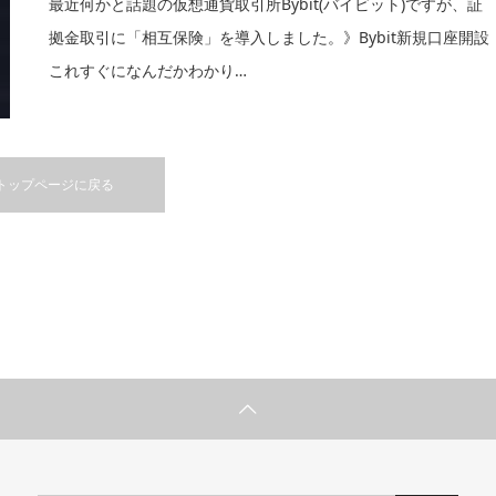
最近何かと話題の仮想通貨取引所Bybit(バイビット)ですが、証
拠金取引に「相互保険」を導入しました。》Bybit新規口座開設
これすぐになんだかわかり…
トップページに戻る